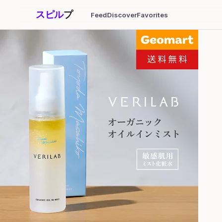
スピル
プ
Feed
Discover
Favorites