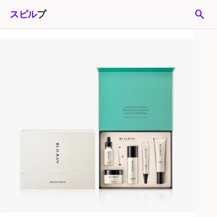
search
スピル
プ