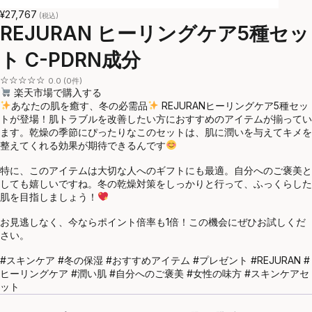
¥27,767
(税込)
REJURAN ヒーリングケア5種セッ
ト C-PDRN成分
☆☆☆☆☆
0.0 (0件)
楽天市場で購入する
あなたの肌を癒す、冬の必需品
REJURANヒーリングケア5種セッ
トが登場！肌トラブルを改善したい方におすすめのアイテムが揃ってい
ます。乾燥の季節にぴったりなこのセットは、肌に潤いを与えてキメを
整えてくれる効果が期待できるんです
特に、このアイテムは大切な人へのギフトにも最適。自分へのご褒美と
しても嬉しいですね。冬の乾燥対策をしっかりと行って、ふっくらした
肌を目指しましょう！
お見逃しなく、今ならポイント倍率も1倍！この機会にぜひお試しくだ
さい。
#スキンケア #冬の保湿 #おすすめアイテム #プレゼント #REJURAN #
ヒーリングケア #潤い肌 #自分へのご褒美 #女性の味方 #スキンケアセ
ット