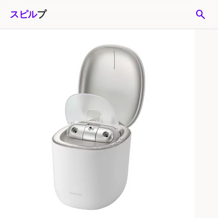
search
スピル
プ