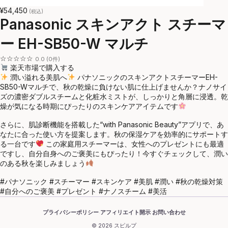
¥54,450
(税込)
Panasonic スキンアクト スチーマ
ー EH-SB50-W マルチ
☆☆☆☆☆
0.0 (0件)
楽天市場で購入する
潤い溢れる美肌へ
パナソニックのスキンアクトスチーマーEH-
SB50-Wマルチで、秋の乾燥に負けない肌に仕上げませんか？ナノサイ
ズの濃密ダブルスチームと化粧水ミストが、しっかりと角層に浸透。乾
燥が気になる時期にぴったりのスキンケアアイテムです
さらに、肌診断機能を搭載した“with Panasonic Beauty”アプリで、あ
なたに合った使い方を提案します。秋の保湿ケアを効率的にサポートす
る一台です
この家庭用スチーマーは、女性へのプレゼントにも最適
ですし、自分自身へのご褒美にもぴったり！今すぐチェックして、潤い
のある秋を楽しみましょう
#パナソニック #スチーマー #スキンケア #美肌 #潤い #秋の乾燥対策
#自分へのご褒美 #プレゼント #ナノスチーム #美活
プライバシーポリシー
アフィリエイト開示
お問い合わせ
·
·
© 2026 スピルプ