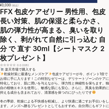
¥3,030
(税込)
FFX 包皮ケアゼリー 男性用、包皮
長い対策、肌の保湿と柔らかさ、
肌の弾力性が高まる、臭いを取り
除く、剥がれて自然に引っ込む 自
分 で 直す 30ml【シートマスク 2
枚プレゼント】
☆☆☆☆☆
0.0 (0件)
楽天市場で購入する
乾燥対策に最適なメンズケア
包皮ケアゼリーが今、ポイント1倍で
お得に手に入ります！この特別なゼリーは、デリケートゾーンのケアに
特化しており、肌に潤いを与えながら、弾力性と伸縮性を保ちます。独
自の植物エキスを使用し、敏感な肌にも安心。さらに、異臭を効果的に
抑える成分も含まれており、清潔感を保つのにぴったりです
冬の季節、乾燥による不快感を軽減し、より快適に過ごすお手伝いをし
ます。メンズへ贈るプレゼントとしてもおすすめ。自分用にもギフトに