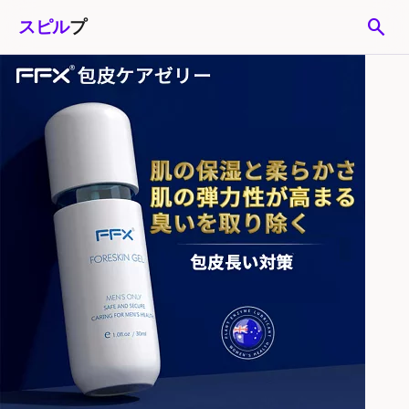
search
スピル
プ