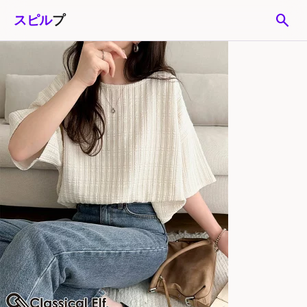
search
スピル
プ