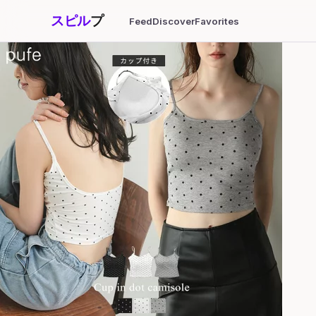
スピル
プ
Feed
Discover
Favorites