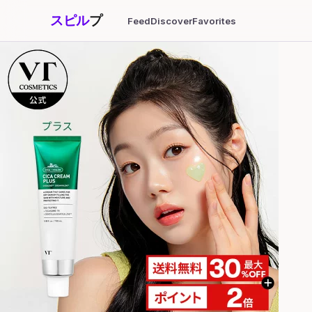
スピル
プ
Feed
Discover
Favorites