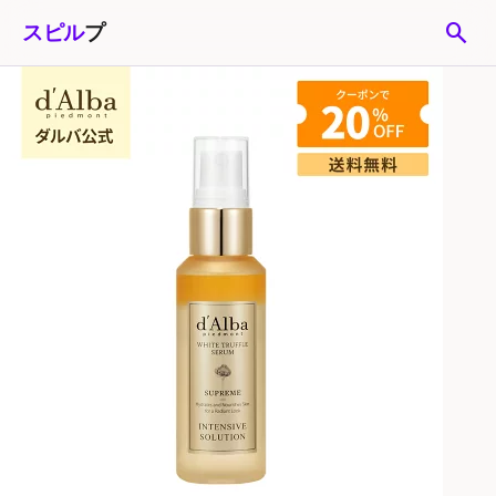
search
スピル
プ