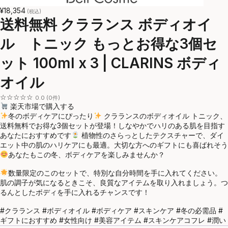
¥18,354
(税込)
送料無料 クラランス ボディオイ
ル トニック もっとお得な3個セ
ット 100ml x 3 | CLARINS ボディ
オイル
☆☆☆☆☆
0.0 (0件)
楽天市場で購入する
冬のボディケアにぴったり
クラランスのボディオイル トニック、
送料無料でお得な3個セットが登場！しなやかでハリのある肌を目指す
あなたにおすすめです
植物性のさらっとしたテクスチャーで、ダイ
エット中の肌のハリケアにも最適。大切な方へのギフトにも喜ばれそう
あなたもこの冬、ボディケアを楽しみませんか？
数量限定のこのセットで、特別な自分時間を手に入れてください。
肌の調子が気になるときこそ、良質なアイテムを取り入れましょう。つ
るんとしたボディを手に入れるチャンスです！
#クラランス #ボディオイル #ボディケア #スキンケア #冬の必需品 #
ギフトにおすすめ #女性向け #美容アイテム #スキンケアコフレ #潤い