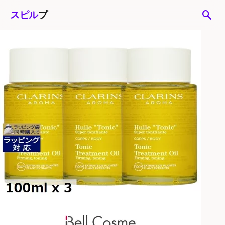
search
スピル
プ