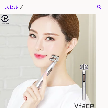
search
スピル
プ