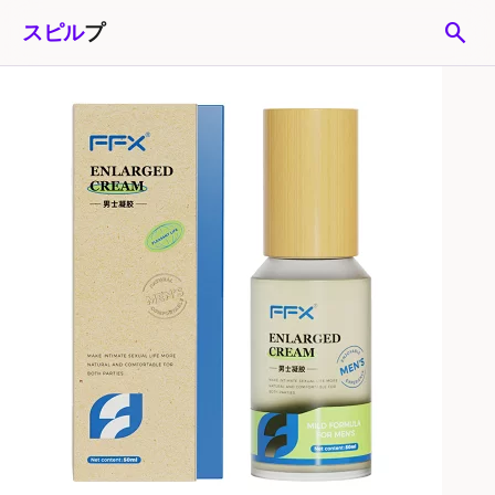
search
スピル
プ