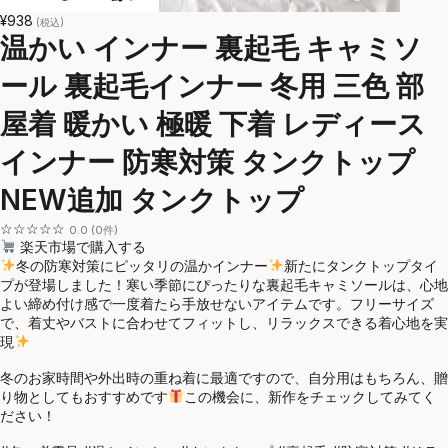
¥938
(税込)
温かい インナー 裏起毛 キャミソ
ール 裏起毛インナー 冬用 三色 部
屋着 暖かい 極暖 下着 レディース
インナー 防寒対策 タンクトップ
NEW追加 タンクトップ
☆☆☆☆☆
0.0 (0件)
楽天市場で購入する
冬の防寒対策にピッタリの温かインナー
新たにタンクトップタイ
プが登場しました！寒い季節にぴったりな裏起毛キャミソールは、心地
よい締め付け感で一度着たら手放せないアイテムです。フリーサイズ
で、着丈やバストに合わせてフィットし、リラックスできる着心地を実
現
冬のお家時間や外出時の重ね着に最適ですので、自分用はもちろん、贈
り物としてもおすすめです
この機会に、新作をチェックしてみてく
ださい！