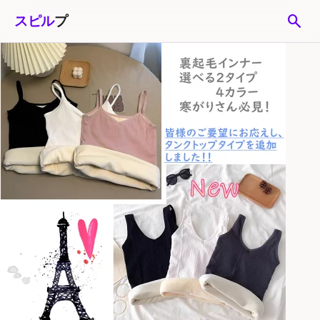
search
スピル
プ