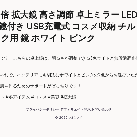
倍 拡大鏡 高さ調節 卓上ミラー LED
鏡付き USB充電式 コスメ収納 チル
ク用 鏡 ホワイト ピンク
場です！こちらの卓上鏡は、明るさが調整できる3色ライトと無段階調
もおしゃれで、インテリアにも馴染むホワイトとピンクの2色からお選びい
肌を作るためのサポートがばっちりです！
ト #冬アイテム #コスメ #美容 #拡大鏡
プライバシーポリシー
アフィリエイト開示
お問い合わせ
·
·
© 2026 スピルプ