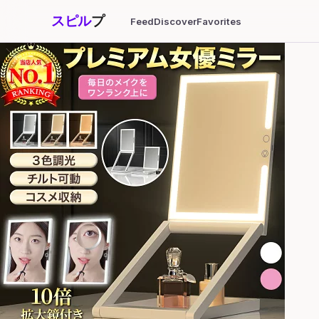
スピル
プ
Feed
Discover
Favorites