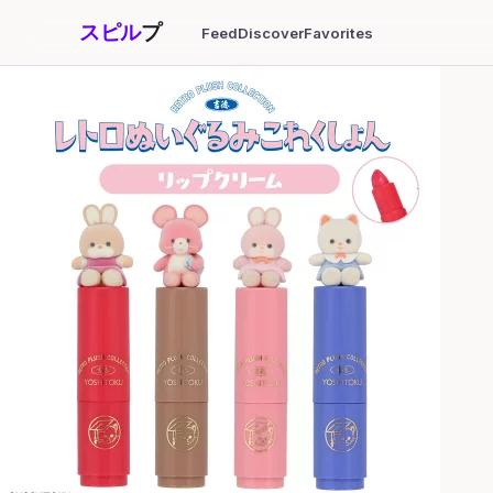
スピル
プ
Feed
Discover
Favorites