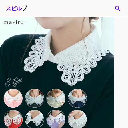
search
スピル
プ