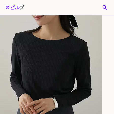
search
スピル
プ