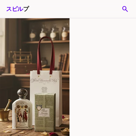
search
スピル
プ