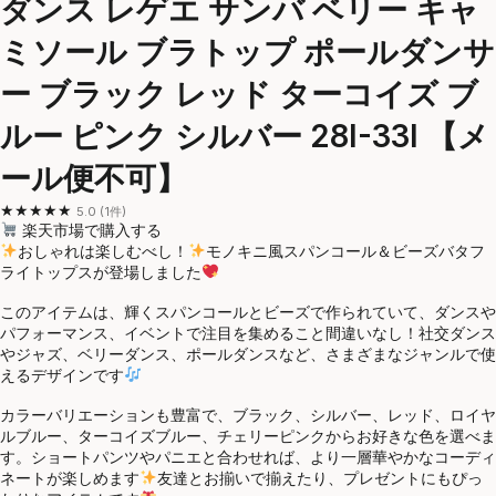
ダンス レゲエ サンバ ベリー キャ
ミソール ブラトップ ポールダンサ
ー ブラック レッド ターコイズ ブ
ルー ピンク シルバー 28I-33I 【メ
ール便不可】
★★★★★
5.0 (1件)
楽天市場で購入する
おしゃれは楽しむべし！
モノキニ風スパンコール＆ビーズバタフ
ライトップスが登場しました
このアイテムは、輝くスパンコールとビーズで作られていて、ダンスや
パフォーマンス、イベントで注目を集めること間違いなし！社交ダンス
やジャズ、ベリーダンス、ポールダンスなど、さまざまなジャンルで使
えるデザインです
カラーバリエーションも豊富で、ブラック、シルバー、レッド、ロイヤ
ルブルー、ターコイズブルー、チェリーピンクからお好きな色を選べま
す。ショートパンツやパニエと合わせれば、より一層華やかなコーディ
ネートが楽しめます
友達とお揃いで揃えたり、プレゼントにもぴっ