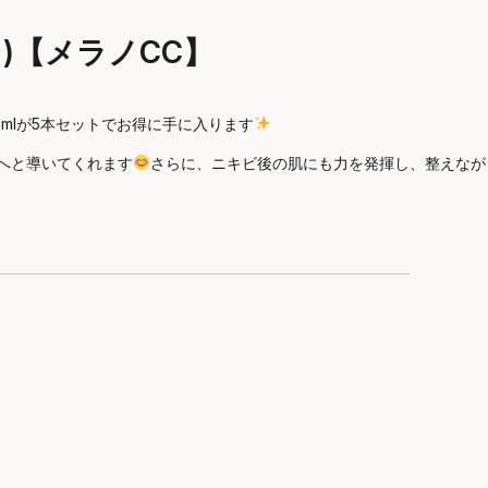
ト)【メラノCC】
mlが5本セットでお得に手に入ります
へと導いてくれます
さらに、ニキビ後の肌にも力を発揮し、整えなが