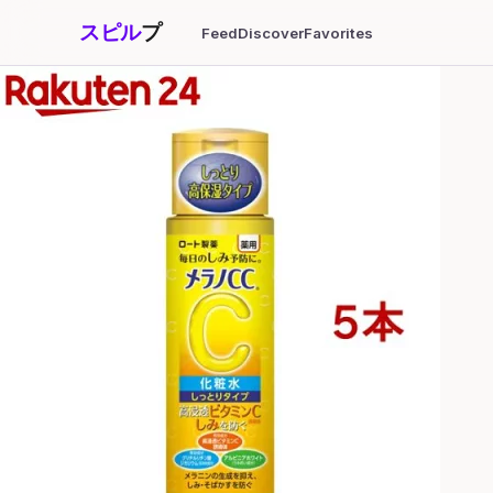
スピル
プ
Feed
Discover
Favorites