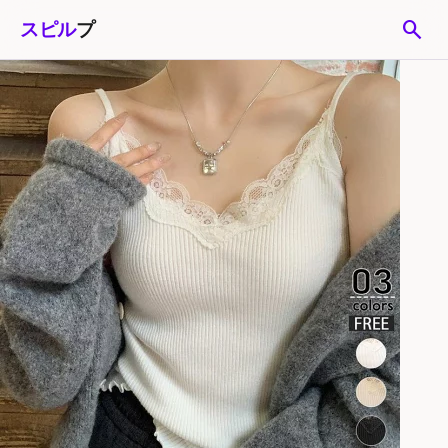
search
スピル
プ