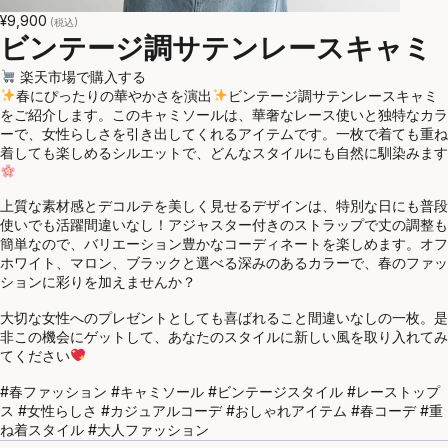
¥9,900
(税込)
ビンテージ調サテンレースキャミ
楽天市場で購入する
春にぴったりの華やかさを演出
ビンテージ調サテンレースキャミ
をご紹介します。このキャミソールは、華奢なレース使いと独特なカラ
ーで、女性らしさを引き出してくれるアイテムです。一枚で着ても重ね
着しても楽しめるシルエットで、どんなスタイルにも自然に馴染みます
上質な素材感とデコルテを美しく見せるデザインは、特別な日にも普段
使いでも活躍間違いなし！アジャスター付きのストラップで丈の調整も
簡単なので、バリエーション豊かなコーディネートを楽しめます。オフ
ホワイト、マロン、ブラックと選べる深みのあるカラーで、春のファッ
ションに彩りを加えませんか？
大切な女性へのプレゼントとしても喜ばれること間違いなしの一枚。是
非この機会にゲットして、あなたのスタイルに新しい風を取り入れてみ
てください
#春ファッション #キャミソール #ビンテージスタイル #レーストップ
ス #女性らしさ #カジュアルコーデ #おしゃれアイテム #春コーデ #重
ね着スタイル #大人ファッション