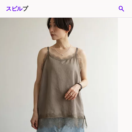
search
スピル
プ