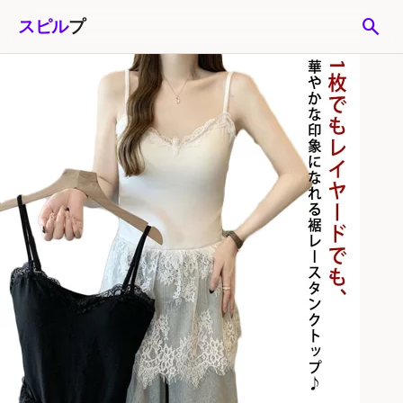
search
スピル
プ