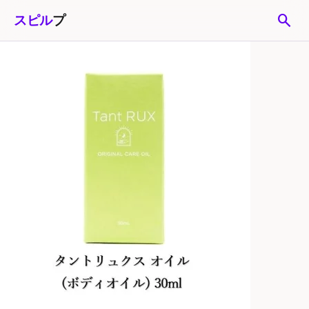
search
スピル
プ