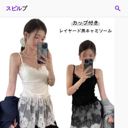
search
スピル
プ