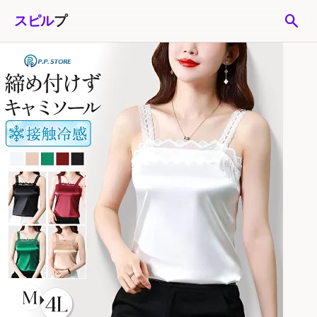
search
スピル
プ