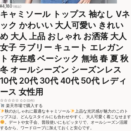
¥4,180
(税込)
キャミソール トップス 袖なし Vネ
ック かわいい 大人可愛い きれい
め 大人 上品 おしゃれ お洒落 大人
女子 ラブリー キュート エレガン
ト 存在感 ベーシック 無地 春 夏 秋
冬 オールシーズン シーズンレス
10代 20代 30代 40代 50代 レディ
ース 女性用
☆☆☆☆☆
0.0 (0件)
楽天市場で購入する
秋のおしゃれに最適なキャミソール
上品な光沢感が魅力のこのト
ップスは、どんなスタイルにも合わせやすく、大人可愛く着こなせます
。デートや女子会、普段使いにもピッタリで、オールシーズン活躍
するから、ワードローブに加えておくと安心です。