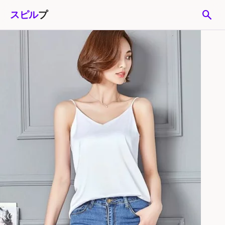
search
スピル
プ