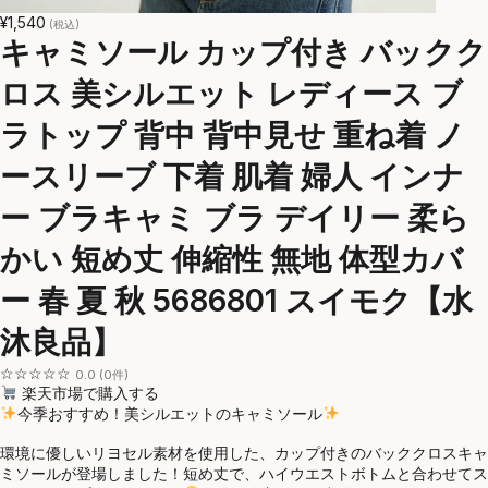
¥1,540
(税込)
キャミソール カップ付き バックク
ロス 美シルエット レディース ブ
ラトップ 背中 背中見せ 重ね着 ノ
ースリーブ 下着 肌着 婦人 インナ
ー ブラキャミ ブラ デイリー 柔ら
かい 短め丈 伸縮性 無地 体型カバ
ー 春 夏 秋 5686801 スイモク【水
沐良品】
☆☆☆☆☆
0.0 (0件)
楽天市場で購入する
今季おすすめ！美シルエットのキャミソール
環境に優しいリヨセル素材を使用した、カップ付きのバッククロスキャ
ミソールが登場しました！短め丈で、ハイウエストボトムと合わせてス