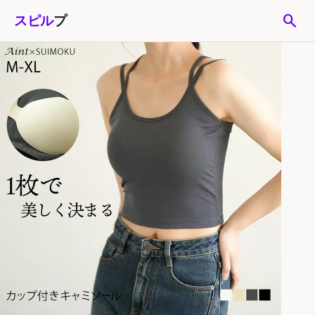
search
スピル
プ