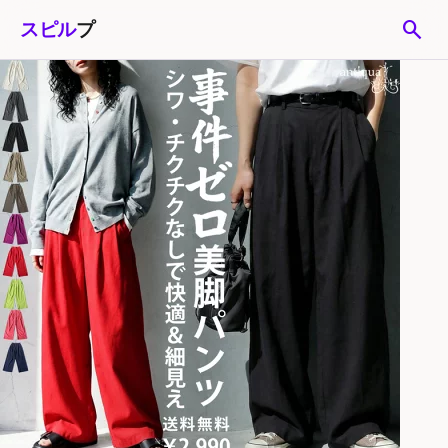
search
スピル
プ