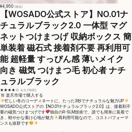
¥4,950
(税込)
【WOSADO公式ストア】NO.01ナ
チュラルブラック2.0 一体型 マグ
ネットつけまつげ 収納ボックス 簡
単装着 磁石式 接着剤不要 再利用可
能 超軽量 すっぴん感 薄いメイク
向き 磁気 つけまつ毛 初心者 ナチ
ュラルブラック
★★★★☆
4.0 (19件)
楽天市場で購入する
忙しい冬のコーディネートに、たった3秒でナチュラルな魅力UP
WOSADO公式ストアの【NO.01ナチュラルブラック2.0】は、接着剤不
要の磁気つけまつげです
独自のR-SLM技術で、誰でも簡単に装着で
き、軽やかな着け心地が魅力
再利用可能なので、コストパフォーマ
ンスも抜群です