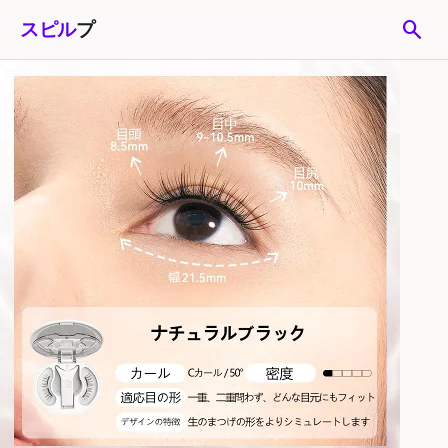
search
スピル
プ