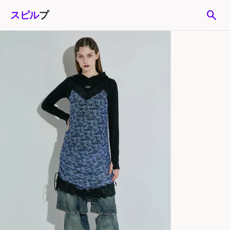
search
スピル
プ