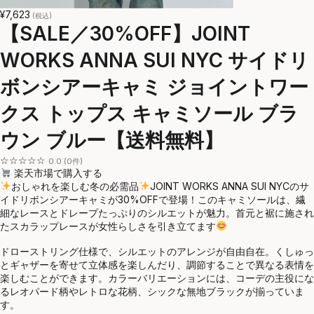
¥7,623
(税込)
【SALE／30%OFF】JOINT
WORKS ANNA SUI NYC サイドリ
ボンシアーキャミ ジョイントワー
クス トップス キャミソール ブラ
ウン ブルー【送料無料】
☆☆☆☆☆
0.0 (0件)
楽天市場で購入する
おしゃれを楽しむ冬の必需品
JOINT WORKS ANNA SUI NYCのサ
イドリボンシアーキャミが30%OFFで登場！このキャミソールは、繊
細なレースとドレープたっぷりのシルエットが魅力。首元と裾に施され
たスカラップレースが女性らしさを引き立てます
ドローストリング仕様で、シルエットのアレンジが自由自在。くしゅっ
とギャザーを寄せて立体感を楽しんだり、調節することで異なる表情を
楽しむことができます。カラーバリエーションには、コーデの主役にな
るレオパード柄やレトロな花柄、シックな無地ブラックが揃っていま
す。