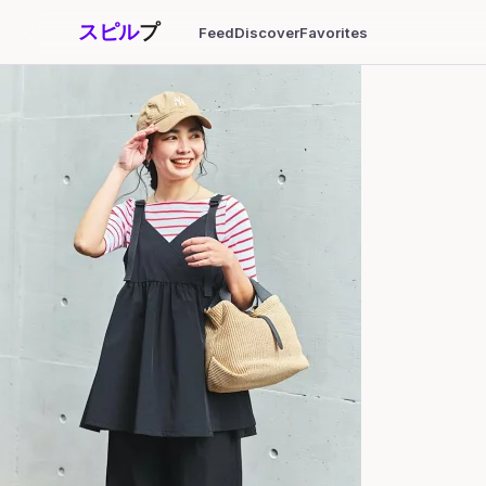
スピル
プ
Feed
Discover
Favorites