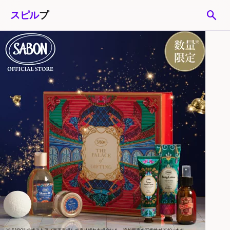
search
スピル
プ