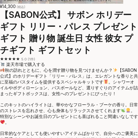
¥14,300
(税込)
【SABON公式】 サボン ホリデー
ギフト リリー・パレス プレゼント
ギフト 贈り物 誕生日 女性 彼女 プ
チギフト ギフトセット
★★★★★
5.0 (1件)
楽天市場で購入する
秋の訪れとともに、心を潤す贈り物を見つけませんか？
【SABON
公式】のホリデーギフト「リリー・パレス」は、エレガントな香りと共
に至福のバスタイムを提供するスペシャルキットです
。シャワーオ
イルやボディローション、バスボールなど、選りすぐりのアイテムが詰
まったギフトボックスは、女性へのプレゼントにぴったり！
このキットのハイライトは、華やかなフローラル・ブーケの香り。日常
のストレスを忘れさせ、心も身体もリラックスさせてくれます
。
特別なシーンやお誕生日のプレゼントにも喜ばれること間違いなしです
。
日常的なケアとしても使いやすいアイテムばかりで、自分へのご褒美に