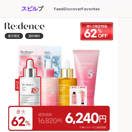
スピル
プ
Feed
Discover
Favorites