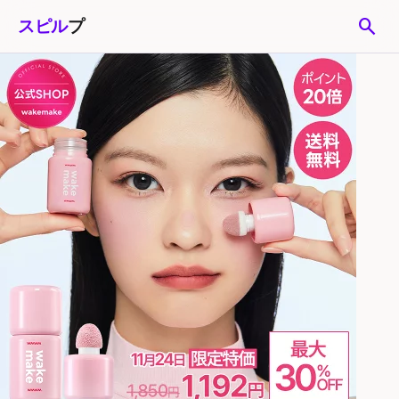
search
スピル
プ