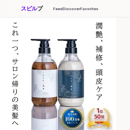
スピル
プ
Feed
Discover
Favorites