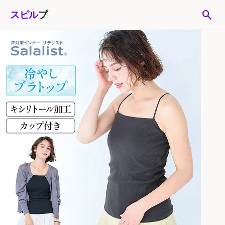
search
スピル
プ