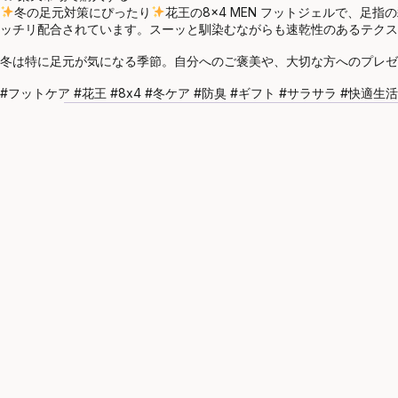
冬の足元対策にぴったり
花王の8×4 MEN フットジェルで、
ッチリ配合されています。スーッと馴染むながらも速乾性のあるテクス
冬は特に足元が気になる季節。自分へのご褒美や、大切な方へのプレゼ
#フットケア #花王 #8x4 #冬ケア #防臭 #ギフト #サラサラ #快適生