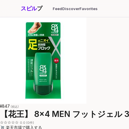
スピル
プ
Feed
Discover
Favorites
¥847
(税込)
【花王】 8×4 MEN フットジェル 
☆☆☆☆☆
0.0 (0件)
楽天市場で購入する