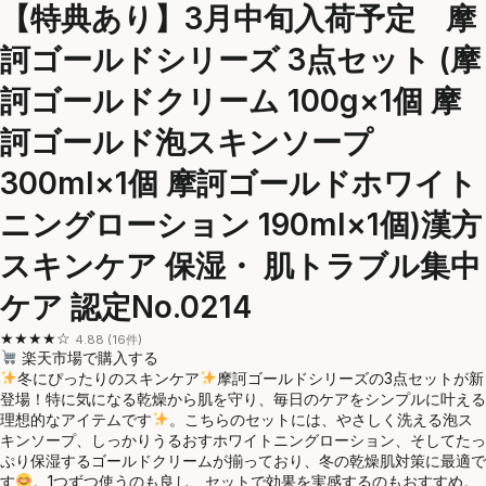
【特典あり】3月中旬入荷予定 摩
訶ゴールドシリーズ 3点セット (摩
訶ゴールドクリーム 100g×1個 摩
訶ゴールド泡スキンソープ
300ml×1個 摩訶ゴールドホワイト
ニングローション 190ml×1個)漢方
スキンケア 保湿・ 肌トラブル集中
ケア 認定No.0214
★★★★☆
4.88 (16件)
楽天市場で購入する
冬にぴったりのスキンケア
摩訶ゴールドシリーズの3点セットが新
登場！特に気になる乾燥から肌を守り、毎日のケアをシンプルに叶える
理想的なアイテムです
。こちらのセットには、やさしく洗える泡ス
キンソープ、しっかりうるおすホワイトニングローション、そしてたっ
ぷり保湿するゴールドクリームが揃っており、冬の乾燥肌対策に最適で
す
。1つずつ使うのも良し、セットで効果を実感するのもおすすめ。