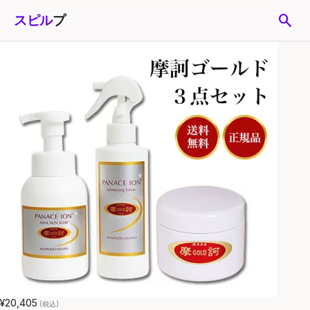
search
スピル
プ
¥20,405
(税込)