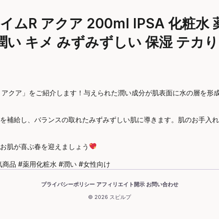
ムR アクア 200ml IPSA 化粧
 潤い キメ みずみずしい 保湿 テカ
ムR アクア」をご紹介します！与えられた潤い成分が肌表面に水の層を
を補給し、バランスの取れたみずみずしい肌に導きます。肌のお手入れ
お肌が喜ぶ春を迎えましょう
人気商品 #薬用化粧水 #潤い #女性向け
プライバシーポリシー
アフィリエイト開示
お問い合わせ
·
·
© 2026 スピルプ