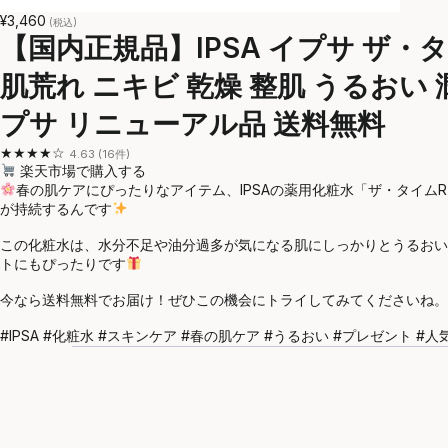
¥3,460
(税込)
【国内正規品】IPSA イプサ ザ・タイ
肌荒れ ニキビ 乾燥 整肌 うるおい
プサ リニューアル品 送料無料
★★★★☆
4.63 (16件)
楽天市場で購入する
春の肌ケアにぴったりなアイテム、IPSAの薬用化粧水「ザ・タイ
が持続するんです
この化粧水は、水分不足や油分過多が気になる肌にしっかりとうるおい
トにもぴったりです
今なら送料無料でお届け！ぜひこの機会にトライしてみてくださいね。
#IPSA #化粧水 #スキンケア #春の肌ケア #うるおい #プレゼント #