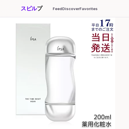
スピル
プ
Feed
Discover
Favorites