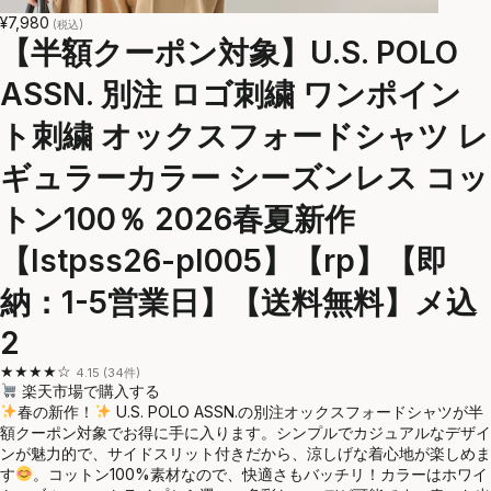
¥7,980
(税込)
【半額クーポン対象】U.S. POLO
ASSN. 別注 ロゴ刺繍 ワンポイン
ト刺繍 オックスフォードシャツ レ
ギュラーカラー シーズンレス コッ
トン100％ 2026春夏新作
【lstpss26-pl005】【rp】【即
納：1-5営業日】【送料無料】メ込
2
★★★★☆
4.15 (34件)
楽天市場で購入する
春の新作！
U.S. POLO ASSN.の別注オックスフォードシャツが半
額クーポン対象でお得に手に入ります。シンプルでカジュアルなデザイ
ンが魅力的で、サイドスリット付きだから、涼しげな着心地が楽しめま
す
。コットン100%素材なので、快適さもバッチリ！カラーはホワイ