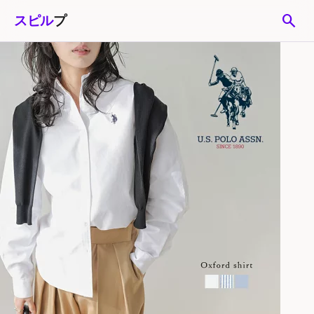
search
スピル
プ