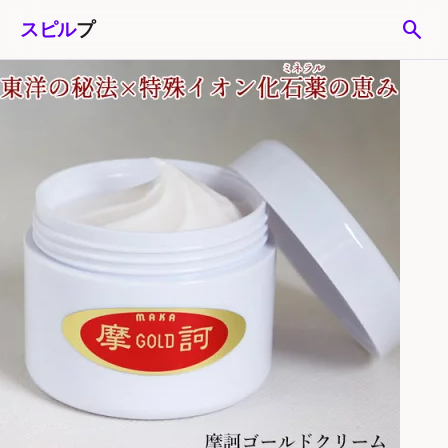
search
スピル
プ