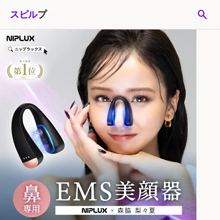
search
スピル
プ