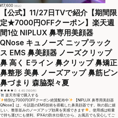
¥17,600
(税込)
【公式】11/27日TVで紹介【期間限
定★7000円OFFクーポン】楽天週
間1位 NIPLUX 鼻専用美顔器
QNose キュノーズ ニップラック
ス EMS 鼻美顔器 ノーズクリップ
鼻 高く Eライン 鼻クリップ 鼻矯正
鼻整形 美鼻 ノーズアップ 鼻筋ピン
鼻づまり 森脇梨々夏
★★★★☆
4.45 (160件)
楽天市場で購入する
特別な7000円OFFクーポン絶賛配布中
【NIPLUX 鼻専用美顔器
QNose】は、今話題のEMS技術を搭載した鼻美顔器です。秋の肌に嬉
しい、整形並みのノーズアップ効果を実感できます
。使用感は軽量
で持ち運びにも便利、IPX4の防水仕様だから、お風呂でも安心してご