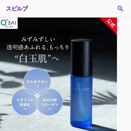
search
スピル
プ