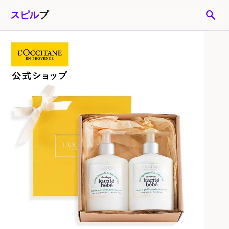
search
スピル
プ