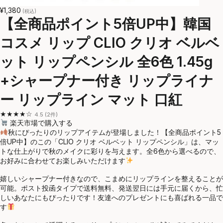
¥1,380
(税込)
【全商品ポイント5倍UP中】韓国
コスメ リップ CLIO クリオ ベルベ
ット リップペンシル 全6色 1.45g
+シャープナー付き リップライナ
ー リップライン マット 口紅
★★★★☆
4.5 (2件)
楽天市場で購入する
秋にぴったりのリップアイテムが登場しました！【全商品ポイント5
倍UP中】のこの「CLIO クリオ ベルベット リップペンシル」は、マッ
トな仕上がりで秋のメイクに彩りを与えます。全6色から選べるので、
お好みに合わせてお楽しみいただけます
嬉しいシャープナー付きなので、こまめにリップラインを整えることが
可能。ポスト投函タイプで送料無料、発送翌日には手元に届くから、忙
しいあなたにもぴったりです！友達へのプレゼントにも喜ばれる一品で
す