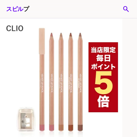
search
スピル
プ