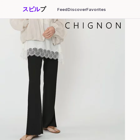
スピル
プ
Feed
Discover
Favorites