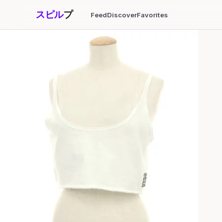
スピル
プ
Feed
Discover
Favorites