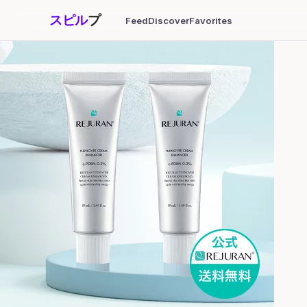
スピル
プ
Feed
Discover
Favorites