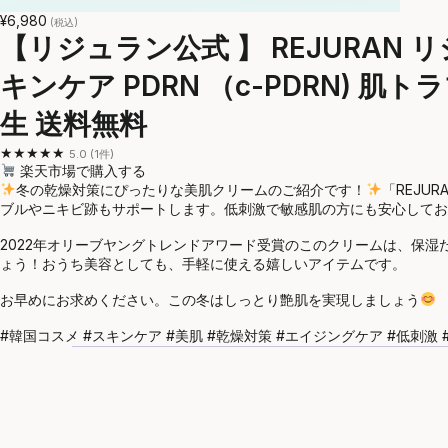
¥6,980
(税込)
【リジュラン公式 】 REJURAN リ
キンケア PDRN （c-PDRN) 
生 送料無料
★★★★★
5.0 (1件)
楽天市場で購入する
冬の乾燥対策にぴったりな美肌クリームのご紹介です！
「REJU
ブルやニキビ跡もサポートします。低刺激で敏感肌の方にも安心してお
2022年オリーブヤングトレンドアワード受賞のこのクリームは、保
ょう！おうち美容としても、手軽に使える嬉しいアイテムです。
お早めにお求めください。この冬はしっとり艶肌を実現しましょう
#韓国コスメ #スキンケア #美肌 #乾燥対策 #エイジングケア #低刺激 