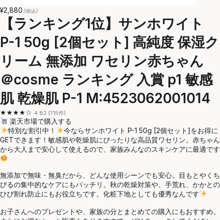
¥2,880
(税込)
【ランキング1位】サンホワイト
P-1 50g [2個セット] 高純度 保湿ク
リーム 無添加 ワセリン赤ちゃん
＠cosme ランキング 入賞 p1 敏感
肌 乾燥肌 P-1 M:4523062001014
★★★★☆
4.82 (115件)
楽天市場で購入する
特別な割引中！
今ならサンホワイト P-1 50g [2個セット]をお得に
GETできます！敏感肌や乾燥肌にぴったりな高品質ワセリン。赤ちゃん
から大人まで安心して使えるので、家族みんなのスキンケアに最適です
無添加で無味・無臭だから、どんな使用シーンでも安心。目もとやくち
びるの集中的なケアにもバッチリ。秋の乾燥対策や、手荒れ、かかとの
ひび割れ防止にもお役立ちです。化粧下地としても優秀なんです
お子さんへのプレゼントや、家族の分とまとめての購入にもおすすめ。