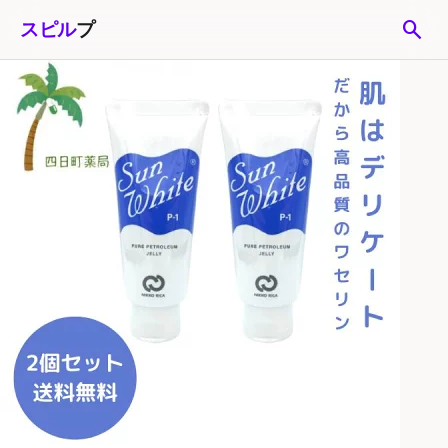
search
スピル
プ