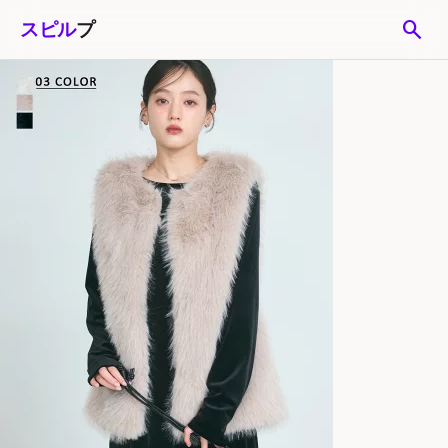
search
スピル
プ